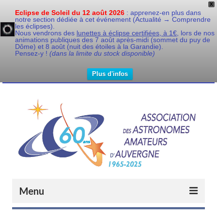
X
Eclipse de Soleil du 12 août 2026
: apprenez-en plus dans
notre section dédiée à cet événement (Actualité → Comprendre
les éclipses).
Nous vendrons des
lunettes à éclipse certifiées, à 1€,
lors de nos
animations publiques des 7 août après-midi (sommet du puy de
Dôme) et 8 août (nuit des étoiles à la Garandie).
Pensez-y !
(dans la limite du stock disponible)
Plus d'infos
Menu