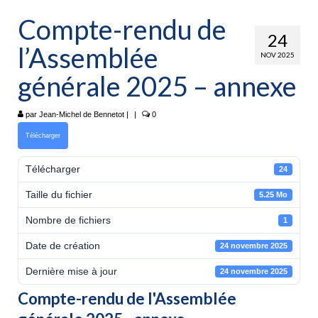
Accueil
Compte-rendu de
Actualité
24
l’Assemblée
NOV 2025
L’association
générale 2025 – annexe
Nos activités
par
Nos Animations
Jean-Michel de Bennetot
|
|
0
Télécharger
Contacts
Télécharger
24
Liens
Taille du fichier
5.25 Mo
La galerie photos
Nombre de fichiers
1
Espace membres
Date de création
24 novembre 2025
Dernière mise à jour
24 novembre 2025
Compte-rendu de l'Assemblée