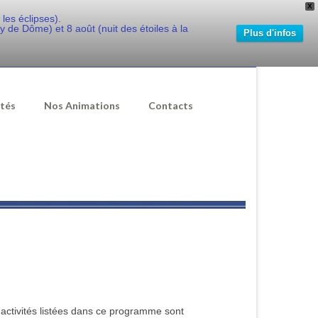
X
les éclipses).
de Dôme) et 8 août (nuit des étoiles à la
Plus d'infos
ités
Nos Animations
Contacts
s activités listées dans ce programme sont