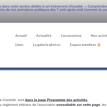
s dans notre section dédiée à cet événement (Actualité → Comprendre 
lors de nos animations publiques des 7 août après-midi (sommet du puy 
Accueil
Actualité
L’association
Nos activ
Liens
La galerie photos
Espace membres
d’activité, sont
dans la page Programme des activités
.
 règlement intérieur de l’association
consultable sur cette page
, le