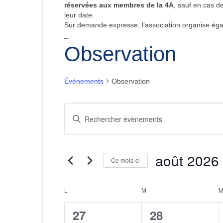
réservées aux membres de la 4A
, sauf en cas de
leur date.
Sur demande expresse, l’association organise é
_
Observation
Évènements
Observation
Évènements
Recherche
Saisir
mot-
et
clé.
Rechercher
navigation
Évènements
août 2026
Ce mois-ci
par
de
mot-
Sélectionnez
clé.
une
vues
Calendrier
L
LUNDI
M
MARDI
date.
Évènements
de
0
0
27
28