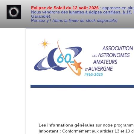
Eclipse de Soleil du 12 août 2026
: apprenez-en plu
Nous vendrons des
lunettes à éclipse certifiées, à 1€,
Garandie).
Pensez-y !
(dans la limite du stock disponible)
Les informations générales
sur notre programme 
Important :
Conformément aux articles 13 et 19 du