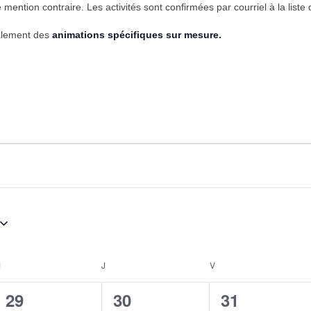
 mention contraire. Les activités sont confirmées par courriel à la liste
galement des
animations spécifiques sur mesure.
M
MERCREDI
J
JEUDI
V
VENDREDI
0
0
0
29
30
31