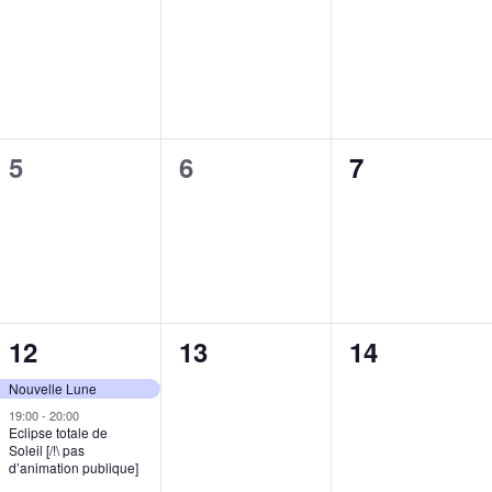
évènement,
évènement,
évènement,
0
0
0
5
6
7
évènement,
évènement,
évènement,
2
0
0
12
13
14
évènements,
évènement,
évènement,
Nouvelle Lune
19:00
-
20:00
Eclipse totale de
Soleil [/!\ pas
d’animation publique]